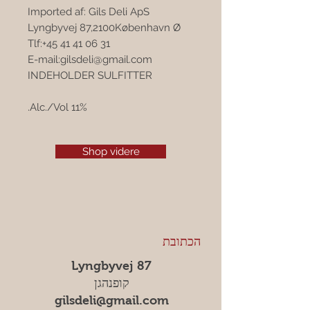
Imported af: Gils Deli ApS
Lyngbyvej 87,2100København Ø
Tlf:+45 41 41 06 31
E-mail:gilsdeli@gmail.com
INDEHOLDER SULFITTER
11% Alc./Vol.
Shop videre
הכתובת
Lyngbyvej 87
קופנהגן
gilsdeli@gmail.com