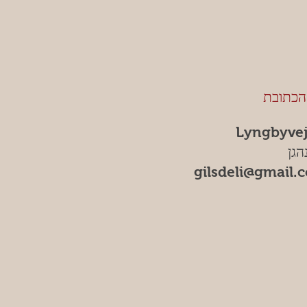
הכתובת
Lyngbyvej
הגן
gilsdeli@gmail.