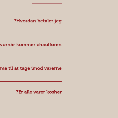
Hvordan betaler jeg?
vornår kommer chaufføren?
fhentning vil du modtage en
mmer, leveres varerne som vanligt
me til at tage imod varerne?
en før, og leverer til dig på
s dine varer til butikken. Dine
Er alle varer kosher?