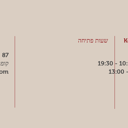
K
שעות פתיחה
 87
קופנ
com