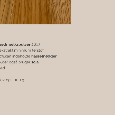
sødmælkspulver
(26%),
eekstrakt.minimum tørstof i
0%.kan indeholde
hasselnødder
ik,der også bruger
soja
ted
ovægt : 100 g.