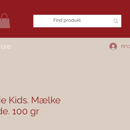
ore
רות
e Kids. Mælke
e. 100 gr.