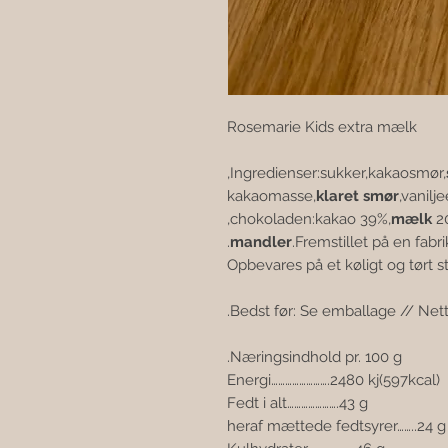
Rosemarie Kids extra mælk
Ingredienser:sukker,kakaosmør,
kakaomasse,
klaret smør
,vanilj
,
chokoladen:kakao 39%,
mælk
2
.
mandler
.Fremstillet på en fabr
Opbevares på et køligt og tørt s
Bedst før: Se emballage // Nett
Næringsindhold pr. 100 g.
Energi…………………….2480 kj(597kcal)
Fedt i alt………………….43 g
heraf mættede fedtsyrer……..24 g