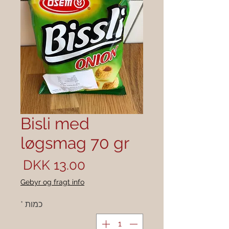
Bisli med
løgsmag 70 gr
מחיר
Gebyr og fragt info
כמות
*