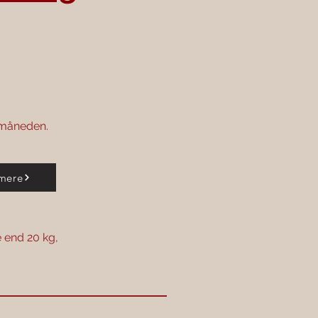
i måneden.
mere
e end 20 kg,