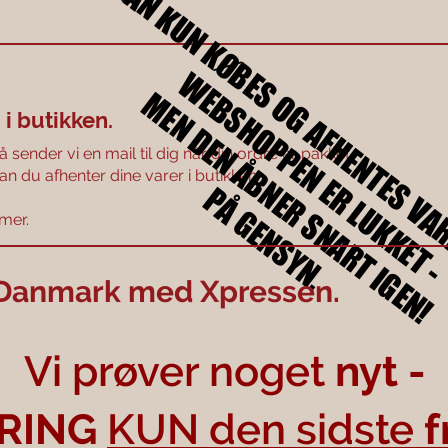
DER KAN KUN KØBES OG AFHENTES VAR
DER KAN KUN KØBES OG AFHENTES VAR
WEBSHOPPEN ER LUKKET 
WEBSHOPPEN ER LUKKET 
MEN DEN ÅBNER SNART IGEN!
MEN DEN ÅBNER SNART IGEN!
 i butikken.
sender vi en mail til dig når din ordre er pakket.
n du afhenter dine varer i butikken.
PÅ GENSYN.
PÅ GENSYN.
mer.
e Danmark med Xpressen.
Vi prøver noget
nyt -
RING
KUN den sidste
f