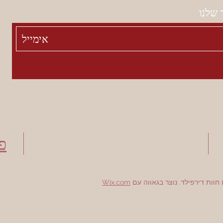
 שלנו
פ
Wix.com