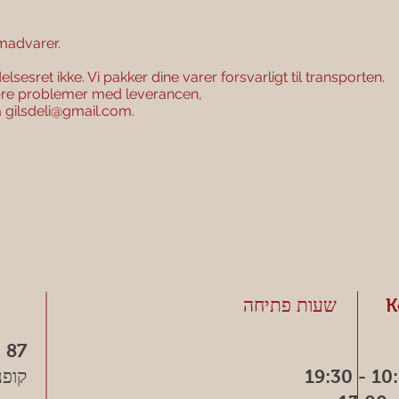
 madvarer.
sesret ikke. ​Vi pakker dine varer forsvarligt til transporten.
ære problemer med leverancen,
å
gilsdeli@gmail.com
.
K
שעות פתיחה
 87
קופנ